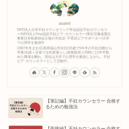
asami
NPO法人日本不妊カウンセリング学会認定不妊カウンセラ
ー/NPO法人Fine認定不妊ピア･カウンセラー/厚生労働省委託
事業日本助産師会主催の不妊症･不育症ピアサポーター/大学
で心理学を勉強中
1987年生まれ/広島県福山市在住/35歳で5年半の不妊治療から
卒業/夫婦＋豆柴で古民家暮らし/資格取得と同時に12年半勤
めた職場を離れ、現在は大学で心理学を勉強しながら、不妊
ピア･カウンセラーとして活動中。
【筆記編】不妊カウンセラー 合格す
るための勉強法
【面接編】不妊カウンセラー 合格す